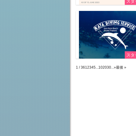
スタ
スタ
1 / 36
1
2
3
4
5
...
10
20
30
...
»
最後 »