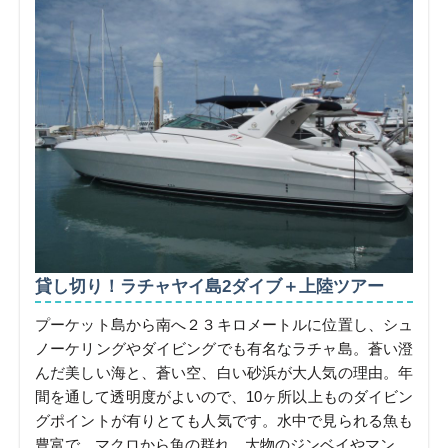
貸し切り！ラチャヤイ島2ダイブ＋上陸ツアー
プーケット島から南へ２３キロメートルに位置し、シュ
ノーケリングやダイビングでも有名なラチャ島。蒼い澄
んだ美しい海と、蒼い空、白い砂浜が大人気の理由。年
間を通して透明度がよいので、10ヶ所以上ものダイビン
グポイントが有りとても人気です。水中で見られる魚も
豊富で、マクロから魚の群れ、大物のジンベイやマン...