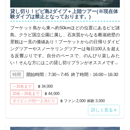
貸し切り！ピピ島2ダイブ＋上陸ツアー(※現在体
験ダイブは禁止となっております。)
プーケット島から東へ約50kmほどの位置にあるピピ諸
島。クラビ国立公園に属し、石灰質からなる断崖絶壁の
景観は一見の価値あり！プーケットからの日帰りダイビ
ングツアーやスノーケリングツアーは毎日100人を超え
る反響ぶりです。自分のペースで、のんびり楽しみた
い！そんな方にはこの貸し切りプランがオススメです...
時間
開始時間：7:30～7:45 終了時間：16:00～16:30
～10名まで
฿ 34,000
10名～20名まで
฿ 44,000
ダイビング代/一人当たり
฿ ファン:2,000 体験:3,000
詳しく見る