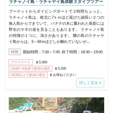
ラチャノイ島・ラチャヤイ島体験３ダイブツアー
プーケットからダイビングボートで２時間ちょっと。
ラチャノイ島は、南北に7ｋｍほど延びた細長い２つの
無人島からできていて、バナナの木に覆われた島影には
野生のヤギの姿を見ることもあります。 ラチャノイ島
の特徴の１つに、深さがあります。 隣の島のラチャヤ
イ島からは、5～6Kmほどしか離れていないが...
時間
開始時間：7:30～7:45 終了時間：18:30～19:00
プライベート
฿ 5,900
2名様〜4名様で参加の場合
฿ 5,500
5名様以上で参加の場合
฿ お尋ねください
詳しく見る