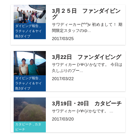
3月２５日 ファンダイビン
グ
サワディーカー(*^^)v 初めまして！ 期
ダイビング報告 ,
間限定スタッフのゆ...
ラチャノイ＆ヤイ
島3ダイブ
2017/03/25
3月22日 ファンダイビング
サワディカー (>∀<)ﾉかなです。 今日は
久しぶりのプー...
ダイビング報告 ,
2017/03/22
ラチャノイ＆ヤイ
島3ダイブ
3月19日・20日 カタビーチ
サワディカー (>∀<)ﾉかなです。 ...
2017/03/20
カタビーチ , カタ
ビーチ