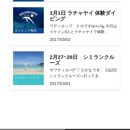
3月1日 ラチャヤイ 体験ダイ
ビング
ワディカップ クロです(๑˃̵ᴗ˂̵)و 今日は
ダイビング報告
イケメン4人とラチャヤイで体験...
2017/03/02
2月27~28日 シミランクル
ーズ
サワディカー(*´▽`)ﾉかなです。 1泊2日
シミランクルーズへ行ってき...
シミラン , シミラ
ン
2017/03/01