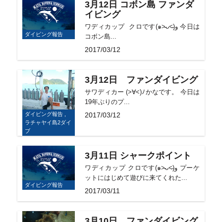
3月12日 コボン島 ファンダ
イビング
ワディカップ クロです(๑˃̵ᴗ˂̵)و 今日は
ダイビング報告
コボン島...
2017/03/12
3月12日 ファンダイビング
サワディカー (>∀<)ﾉかなです。 今日は
19年ぶりのプ...
ダイビング報告 ,
2017/03/12
ラチャヤイ島2ダイ
ブ
3月11日 シャークポイント
ワディカップ クロです(๑˃̵ᴗ˂̵)و プーケ
ットにはじめて遊びに来てくれた...
ダイビング報告
2017/03/11
3月10日 ファンダイビング