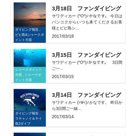
3月18日 ファンダイビング
サワディカー (^O^)ﾉかなです。 今日は
バンコクからいつも来てくださるお客
様とピピ島シ...
ダイビング報告 ,
ピピ島&シャークポ
2017/03/18
イント方面
3月15日 ファンダイビング
サワディカー (^O^)ﾉかなです。 3日間
ご一...
シャークポイント
方面 , シャークポ
2017/03/15
イント方面
3月14日 ファンダイビング
サワディカー (>∀<)ﾉかなです。 昨日か
ら3日間ご一緒...
ダイビング報告 ,
2017/03/14
ラチャノイ＆ヤイ
島3ダイブ