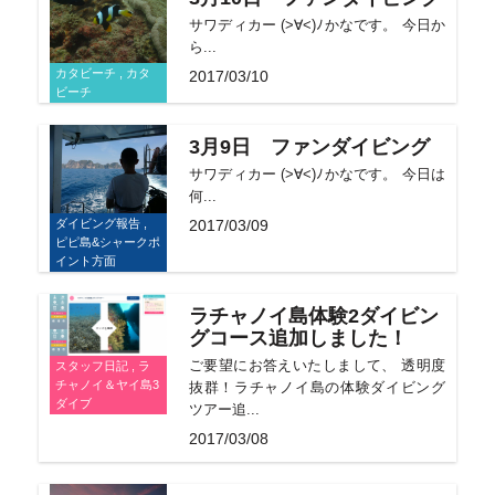
サワディカー (>∀<)ﾉかなです。 今日か
ら...
カタビーチ , カタ
2017/03/10
ビーチ
3月9日 ファンダイビング
サワディカー (>∀<)ﾉかなです。 今日は
何...
ダイビング報告 ,
2017/03/09
ピピ島&シャークポ
イント方面
ラチャノイ島体験2ダイビン
グコース追加しました！
ご要望にお答えいたしまして、 透明度
スタッフ日記 , ラ
チャノイ＆ヤイ島3
抜群！ラチャノイ島の体験ダイビング
ダイブ
ツアー追...
2017/03/08