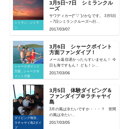
3月5日~7日 シミランクル
ーズ
サワディカー(*´▽`)ﾉかなです。 3月5日
～7日シミランクルーズへ行...
シミラン , シミラ
ン
2017/03/07
3月6日 シャークポイント
方面ファンダイブ！
メール返信遅かったらすいません！ 今
日も海ですもん！ ども！シ...
シャークポイント
方面 , シャークポ
2017/03/06
イント方面
3月5日 体験ダイビング＆
ファンダイブ＠ラチャヤイ
島
3月の風は冷たいですか・・・？ 世間
の風は冷たい...
ダイビング報告 ,
2017/03/05
ラチャヤイ島2ダイ
ブ