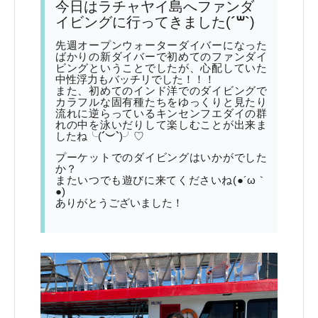
今日はラチャヤイ島へファンダ
イビングに行ってきました(
´꒳`
)
先週オープンウォーターダイバーになった
ばかりの新ダイバーで初めてのファンダイ
ビングということでしたが、心配していた
中性浮力もバッチリでした！！！
また、初めてのインド洋でのダイビングで
カラフルな固有種たちをゆっくりと見たり
流れに逆らっているキンセンフエダイの群
れの中を泳いだりして楽しむことが出来ま
したね╰(
´︶`
)╯♡
プーケットでのダイビングはいかがでした
か？
またいつでも遊びに来てくださいね(●´ω｀
●)
ありがとうございました！