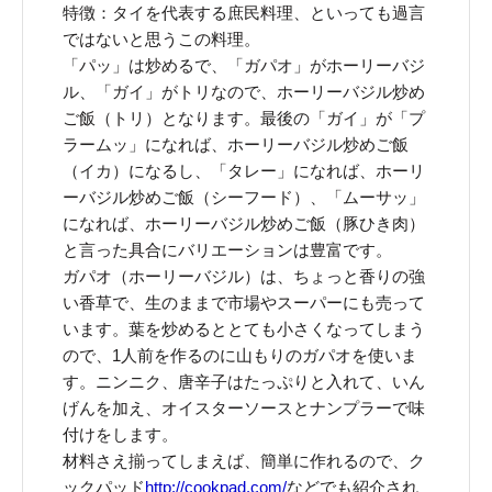
特徴：タイを代表する庶民料理、といっても過言
ではないと思うこの料理。
「パッ」は炒めるで、「ガパオ」がホーリーバジ
ル、「ガイ」がトリなので、ホーリーバジル炒め
ご飯（トリ）となります。最後の「ガイ」が「プ
ラームッ」になれば、ホーリーバジル炒めご飯
（イカ）になるし、「タレー」になれば、ホーリ
ーバジル炒めご飯（シーフード）、「ムーサッ」
になれば、ホーリーバジル炒めご飯（豚ひき肉）
と言った具合にバリエーションは豊富です。
ガパオ（ホーリーバジル）は、ちょっと香りの強
い香草で、生のままで市場やスーパーにも売って
います。葉を炒めるととても小さくなってしまう
ので、1人前を作るのに山もりのガパオを使いま
す。ニンニク、唐辛子はたっぷりと入れて、いん
げんを加え、オイスターソースとナンプラーで味
付けをします。
材料さえ揃ってしまえば、簡単に作れるので、ク
ックパッド
http://cookpad.com/
などでも紹介され