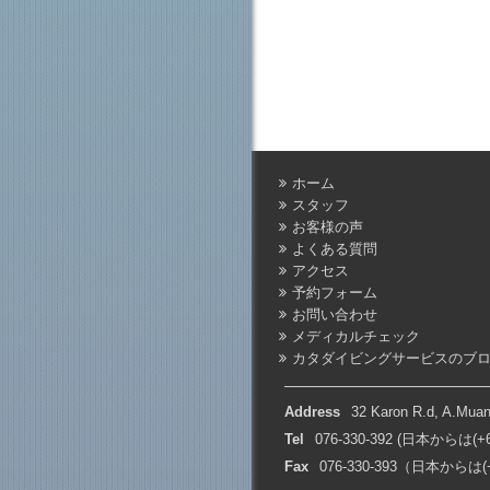
ホーム
スタッフ
お客様の声
よくある質問
アクセス
予約フォーム
お問い合わせ
メディカルチェック
カタダイビングサービスのブ
Address
32 Karon R.d, A.Muan
Tel
076-330-392 (日本からは(+6
Fax
076-330-393（日本からは(+6