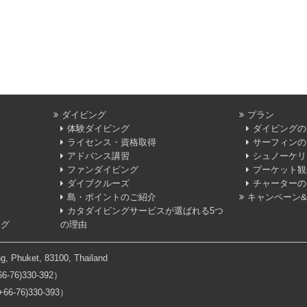
ダイビング
プラン
体験ダイビング
ダイビングの
ライセンス・資格取得
サーフィンの
アドバンス講習
シュノーケリ
ファンダイビング
プーケット観
ダイブクルーズ
チャーターの
島・ポイントのご紹介
キャンペーン
カタダイビングサービスが選ばれる5つ
ログ
の理由
g, Phuket, 83100, Thailand
6-76)330-392）
6-76)330-393）