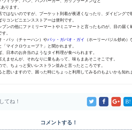
ドウィッチ、パン、ハンバーガー、カップラーメンなど
にあります。
店ではないのですが、プーケット到着が夜遅くなったり、ダイビングで
ぱりコンビニエンスストアーは便利です。
レブンの他にファミリーマートやミニマートと言ったものが、目の届く
です。
オ・パッ（チャーハン）や
パッ・ガパオ・ガイ
（ホーリーバジル炒め）
と「マイクロウェーブ？」と聞かれます。
ば、日本のお弁当のような
タイ料理
が食べられます。
言えませんが、それなりに量もあって、味もまあそこそこです。
ので、ちょっと安いレストラン並みと言ったところです。
ると思いますので、困った時にちょっと利用してみるのもよいかも知れ
してね！
B!
コメントする！