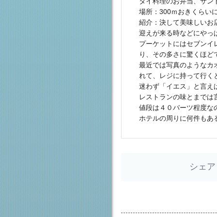
タイ料理
のお弁当、サン
場所：300ｍおきくらい
紹介：決して美味しいお
迎えが来る時などにやっ
プーケットにはセブンイ
り、その多さに驚くほど
最近では写真のようなカ
れて、レジに持って行く
迷わず「イエス」と言え
レストランの味とまでは
値段は４０バーツ程度な
ホテルの周りに何件もあ
シェア