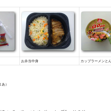
お弁当中身
カップラーメンと
まあ）
）