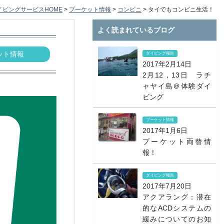
イビングサービスHOME
>
プーケット情報
>
コンビニ
>
タイでもコンビニ生活！
よく読まれているブログ
ット情報
ダイビング報告
2017年2月14日
2月12，13日 ラチ
ャヤイ島＠体験ダイ
ビング
プーケット情報
2017年1月6日
プーケット両替情
報！
ダイビング報告
2017年7月20日
アクアラング：潜在
的なACDシステムの
緩みについてのお知