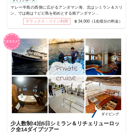
ダイブクルーズ
マレー半島の西側に広がるアンダマン海、北はシミラン＆スリ
ン、では南は？ピピ島を初めとする南アンダマン...
デラックス・ツイン利用
฿ 34,000（1名様分の料金）
オススメ
ダイビング
少人数制!4泊5日シミラン＆リチェリューロッ
ク全14ダイブツアー