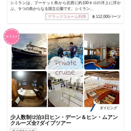
シミランは、プーケット島から北西に約100キロの洋上に浮か
ぶ、９つの島からなる国立公園です。シミラン...
デラックスルーム利用
฿ 112,000バーツ
オススメ
ダイビング
少人数制!2泊3日ヒン・デーン＆ヒン・ムアン
クルーズ全7ダイブツアー