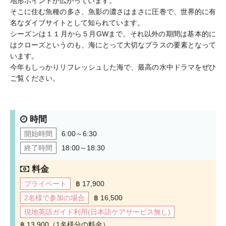
地形ポイントが広がっています。
そこに住む魚種の多さ、魚影の濃さはまさに圧巻で、世界的に有
名なダイブサイトとして知られています。
シーズンは１１月から５月GWまで。それ以外の期間は基本的に
はクローズというのも、海にとって大切なプラスの要素となって
います。
今年もしっかりリフレッシュした海で、最高の水中ドラマをぜひ
ご覧ください。
時間
開始時間
6:00～6:30
終了時間
18:00～18:30
料金
プライベート
฿ 17,900
2名様で参加の場合
฿ 16,500
現地英語ガイド利用(日本語ケアサービス無し)
฿ 13,900（1名様分の料金）