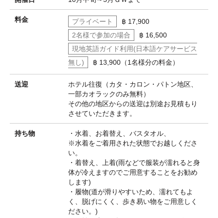
料金
プライベート
฿ 17,900
2名様で参加の場合
฿ 16,500
現地英語ガイド利用(日本語ケアサービス
無し)
฿ 13,900（1名様分の料金）
送迎
ホテル往復（カタ・カロン・パトン地区、
一部カオラックのみ無料）
その他の地区からの送迎は別途お見積もり
させていただきます。
持ち物
・水着、お着替え、バスタオル、
※水着をご着用された状態でお越しくださ
い。
・着替え、上着(雨などで服装が濡れると身
体が冷えますのでご用意することをお勧め
します)
・履物(道が滑りやすいため、濡れてもよ
く、脱げにくく、歩き易い物をご用意しく
ださい。)