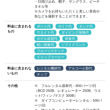
・日焼け止め、帽子、サングラス、ビーチ
タオル等
※カメラをお持ちいただくと美しい景色や
魚などを撮影することができます。
料金に含まれる
ボート代
ガイド代
タンク代
もの
ウエイト代
ダイビング保険代
ホテル送迎代
昼食代
軽い朝食代
ソフトドリンク
フルーツスナック
ドリップコーヒー
料金に含まれな
レンタル機材代
アルコール類代
いもの
チップ
その他
※ フルレンタル器材代：800バーツ/日
（BCD 250B、レギュレーター 250B、ウエ
ット/フィン /マスク 300B）
※ ダイブコンピューターレンタル：500バ
ーツ/日