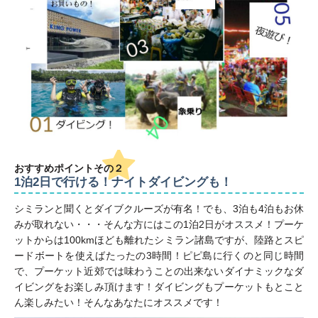
おすすめポイント
その２
1泊2日で行ける！ナイトダイビングも！
シミランと聞くとダイブクルーズが有名！でも、3泊も4泊もお休
みが取れない・・・そんな方にはこの1泊2日がオススメ！プーケ
ットからは100kmほども離れたシミラン諸島ですが、陸路とスピ
ードボートを使えばたったの3時間！ピピ島に行くのと同じ時間
で、プーケット近郊では味わうことの出来ないダイナミックなダ
イビングをお楽しみ頂けます！ダイビングもプーケットもとこと
ん楽しみたい！そんなあなたにオススメです！