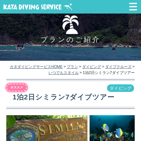
プランのご紹介
カタダイビングサービスHOME
>
プラン
>
ダイビング
>
ダイブクルーズ
>
いつでもスタイル
>
1泊2日シミラン7ダイブツアー
オススメ
ダイビング
1泊2日シミラン7ダイブツアー