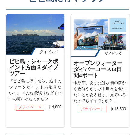
ダイビング
ダイビング
ピピ島・シャークポ
オープンウォーター
イント方面３ダイブ
ダイバーコース!3日
ツアー
間4ボート
『ピピ島に行くなら、途中の
水族館、あなたは水槽の前か
シャークポイントも潜りた
ら色鮮やかな水中世界を覗い
い！』 そんな欲張りなダイバ
たことがあるはず。見ている
ーの願いからできたツ...
だけでもイイですか？ ...
プライベート
฿ 4,800
プライベート
฿ 13,500