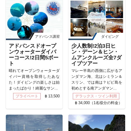
アドバンス講習
ダイビング
アドバンスドオープ
少人数制!2泊3日ヒ
ンウォーターダイバ
ン・デーン＆ヒン・
ーコース!2日間5ボー
ムアンクルーズ全7ダ
ト
イブツアー
晴れてオープンウォーターダ
マレー半島の西側に広がるア
イバー資格を取得したあな
ンダマン海、北はシミラン＆
た！ダイビングの楽しさは始
スリン、では南は？ピピ島を
まったばかり！綺麗なサン...
初めとする南アンダマン...
プライベート
฿ 13,500
デラックス・ツイン利用
฿ 34,000（1名様分の料金）