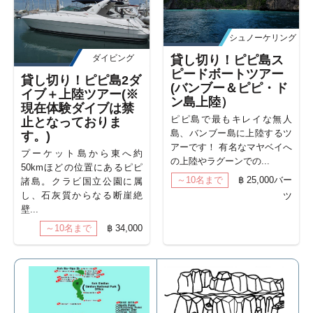
シュノーケリング
ダイビング
貸し切り！ピピ島ス
ピードボートツアー
貸し切り！ピピ島2ダ
(バンブー＆ピピ・ド
イブ＋上陸ツアー(※
ン島上陸）
現在体験ダイブは禁
ピピ島で最もキレイな無人
止となっておりま
島、バンブー島に上陸するツ
す。)
アーです！ 有名なマヤベイへ
プーケット島から東へ約
の上陸やラグーンでの...
50kmほどの位置にあるピピ
～10名まで
฿ 25,000バー
諸島。クラビ国立公園に属
し、石灰質からなる断崖絶
ツ
壁...
～10名まで
฿ 34,000