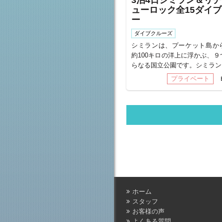
3泊4日シミラン＆リ
ューロック全15ダイ
ー
ダイブクルーズ
シミランは、プーケット島か
約100キロの洋上に浮かぶ、９
らなる国立公園です。シミラン..
プライベート
฿
ホーム
スタッフ
お客様の声
よくある質問