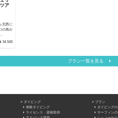
チェリ
ブツア
ら北西に
つの島か
.
 34,500
プラン一覧を見る
ダイビング
プラン
体験ダイビング
ダイビングの
ライセンス・資格取得
サーフィンの
アドバンス講習
シュノーケリ