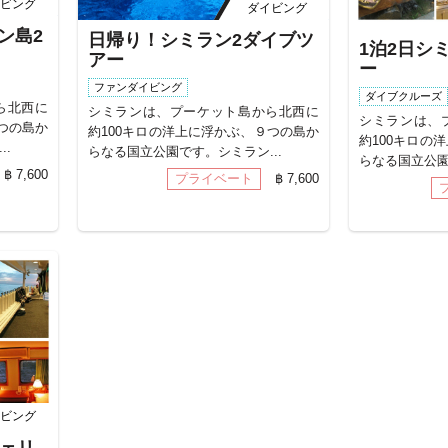
ビング
ダイビング
ン島2
日帰り！シミラン2ダイブツ
1泊2日シ
アー
ー
ファンダイビング
ダイブクルーズ
ら北西に
シミランは、プーケット島から北西に
シミランは、
つの島か
約100キロの洋上に浮かぶ、９つの島か
約100キロの
.
らなる国立公園です。シミラン...
らなる国立公園
฿ 7,600
プライベート
฿ 7,600
ビング