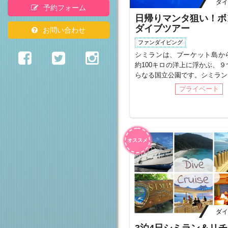
ダイ
予約フォーム
日帰りマンタ狙い！ボ
ダイブツアー
お問い合わせ
ファンダイビング
シミランは、プーケット島か
約100キロの洋上に浮かぶ、９
らなる国立公園です。シミラン..
プライベート
オススメ
ダイ