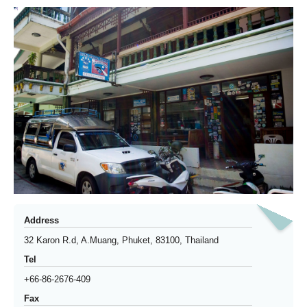
Address
32 Karon R.d, A.Muang, Phuket, 83100, Thailand
Tel
+66-86-2676-409
Fax