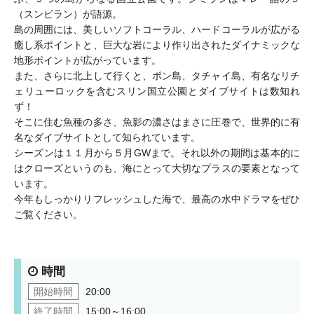
（スンビラン）が語源。
島の周囲には、美しいソフトコーラル、ハードコーラルが広がる
癒し系ポイントと、巨大な岩により作り出されたダイナミックな
地形ポイントが広がっています。
また、さらに北上して行くと、ボン島、タチャイ島、有名なリチ
ェリューロックを含むスリン国立公園とダイブサイトは数知れ
ず！
そこに住む魚種の多さ、魚影の濃さはまさに圧巻で、世界的に有
名なダイブサイトとして知られています。
シーズンは１１月から５月GWまで。それ以外の期間は基本的に
はクローズというのも、海にとって大切なプラスの要素となって
います。
今年もしっかりリフレッシュした海で、最高の水中ドラマをぜひ
ご覧ください。
時間
開始時間
20:00
終了時間
15:00～16:00