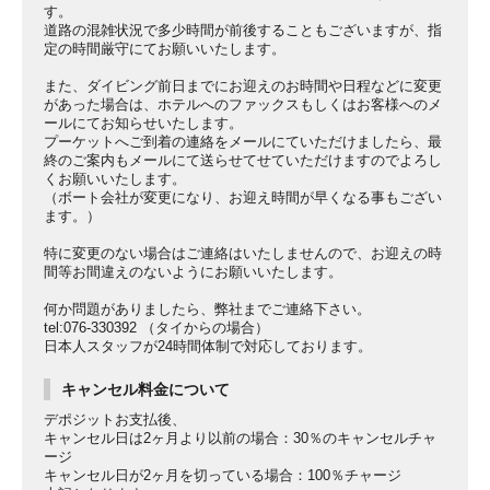
す。
道路の混雑状況で多少時間が前後することもございますが、指
定の時間厳守にてお願いいたします。
また、ダイビング前日までにお迎えのお時間や日程などに変更
があった場合は、ホテルへのファックスもしくはお客様へのメ
ールにてお知らせいたします。
プーケットへご到着の連絡をメールにていただけましたら、最
終のご案内もメールにて送らせてせていただけますのでよろし
くお願いいたします。
（ボート会社が変更になり、お迎え時間が早くなる事もござい
ます。）
特に変更のない場合はご連絡はいたしませんので、お迎えの時
間等お間違えのないようにお願いいたします。
何か問題がありましたら、弊社までご連絡下さい。
tel:076-330392 （タイからの場合）
日本人スタッフが24時間体制で対応しております。
キャンセル料金について
デポジットお支払後、
キャンセル日は2ヶ月より以前の場合：30％のキャンセルチャ
ージ
キャンセル日が2ヶ月を切っている場合：100％チャージ