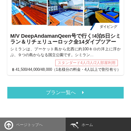
ダイビング
M/V DeepAndamanQeen号で行く!4泊5日シミ
M
ラン＆リチェリューロック全14ダイブツアー
シミランは、プーケット島から北西に約100キロの洋上に浮か
シ
ぶ、９つの島からなる国立公園です。シミラン...
ぶ
スタンダード4人/3人/2人部屋利用
฿ 41,500/44,000/48,000（1名様分の料金・4人以上で割引有り）
プラン一覧へ
ページトップへ
ホーム