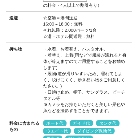
の料金・4人以上で割引有り）
送迎
☆空港＝港間送迎
16:00～18:00：無料
それ以降：2,000バーツ/1台
☆港＝ホテル間送迎：無料
持ち物
・水着、お着替え、バスタオル、
・着替え、上着(雨などで服装が濡れると身
体が冷えますのでご用意することをお勧め
します)
・履物(道が滑りやすいため、濡れてもよ
く、脱げにくく、歩き易い物をご用意しく
ださい。)
・日焼け止め、帽子、サングラス、ビーチ
タオル等
※カメラをお持ちいただくと美しい景色や
魚などを撮影することができます。
料金に含まれる
ボート代
ガイド代
タンク代
もの
ウエイト代
ダイビング保険代