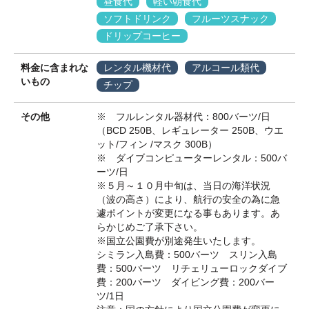
昼食代
軽い朝食代
ソフトドリンク
フルーツスナック
ドリップコーヒー
料金に含まれな
レンタル機材代
アルコール類代
いもの
チップ
その他
※ フルレンタル器材代：800バーツ/日
（BCD 250B、レギュレーター 250B、ウエ
ット/フィン /マスク 300B）
※ ダイブコンピューターレンタル：500バ
ーツ/日
※５月～１０月中旬は、当日の海洋状況
（波の高さ）により、航行の安全の為に急
遽ポイントが変更になる事もあります。あ
らかじめご了承下さい。
※国立公園費が別途発生いたします。
シミラン入島費：500バーツ スリン入島
費：500バーツ リチェリューロックダイブ
費：200バーツ ダイビング費：200バー
ツ/1日