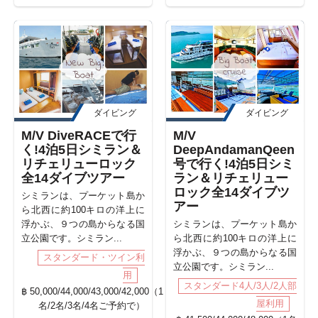
ダイビング
ダイビング
M/V DiveRACEで行
M/V
く!4泊5日シミラン＆
DeepAndamanQeen
リチェリューロック
号で行く!4泊5日シミ
全14ダイブツアー
ラン＆リチェリュー
ロック全14ダイブツ
シミランは、プーケット島か
アー
ら北西に約100キロの洋上に
浮かぶ、９つの島からなる国
シミランは、プーケット島か
立公園です。シミラン...
ら北西に約100キロの洋上に
浮かぶ、９つの島からなる国
スタンダード・ツイン利
立公園です。シミラン...
用
スタンダード4人/3人/2人部
฿ 50,000/44,000/43,000/42,000（1
屋利用
名/2名/3名/4名ご予約で）