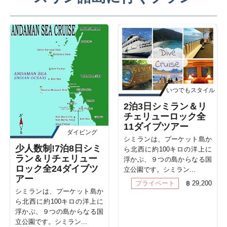
いつでもスタイル
2泊3日シミラン＆リ
チェリューロック全
11ダイブツアー
ダイビング
シミランは、プーケット島か
少人数制!7泊8日シミ
ら北西に約100キロの洋上に
ラン＆リチェリュー
浮かぶ、９つの島からなる国
ロック全24ダイブツ
立公園です。シミラン...
アー
プライベート
฿ 29,200
シミランは、プーケット島か
ら北西に約100キロの洋上に
浮かぶ、９つの島からなる国
立公園です。シミラン...