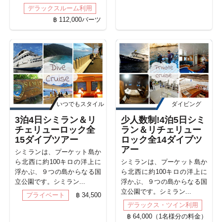
デラックスルーム利用
฿ 112,000バーツ
いつでもスタイル
ダイビング
3泊4日シミラン＆リ
少人数制!4泊5日シミ
チェリューロック全
ラン＆リチェリュー
15ダイブツアー
ロック全14ダイブツ
アー
シミランは、プーケット島か
ら北西に約100キロの洋上に
シミランは、プーケット島か
浮かぶ、９つの島からなる国
ら北西に約100キロの洋上に
立公園です。シミラン...
浮かぶ、９つの島からなる国
立公園です。シミラン...
プライベート
฿ 34,500
デラックス・ツイン利用
฿ 64,000（1名様分の料金）