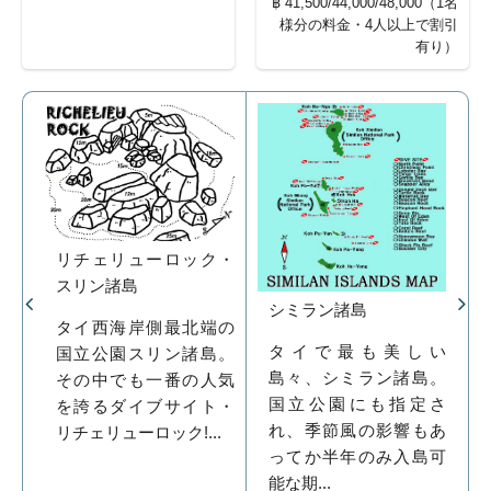
฿ 41,500/44,000/48,000（1名
様分の料金・4人以上で割引
有り）
リチェリューロック・
スリン諸島
シミラン諸島
タイ西海岸側最北端の
タイで最も美しい
国立公園スリン諸島。
島々、シミラン諸島。
その中でも一番の人気
国立公園にも指定さ
を誇るダイブサイト・
れ、季節風の影響もあ
リチェリューロック!...
ってか半年のみ入島可
能な期...